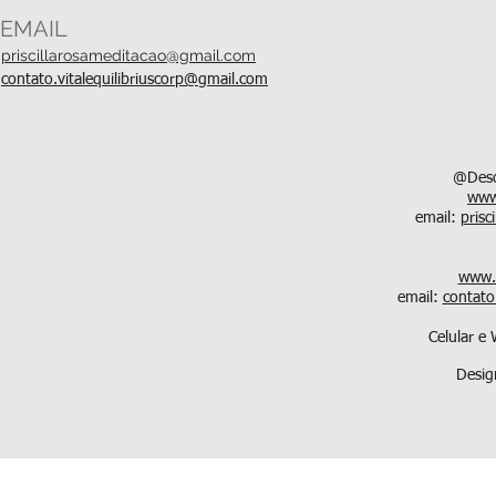
EMAIL
priscillarosameditacao@gmail.com
contato.vitalequilibriuscorp@gmail.com
@Desde
www.
email:
pris
www.v
email:
contato
Celular e
Desig