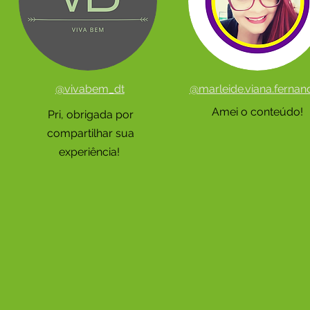
@vivabem_dt
@marleide.viana.fernan
Amei o conteúdo!
Pri, obrigada por
compartilhar sua
experiência!